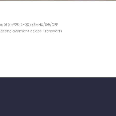
 – Arrêté n°2012-0073/MHU/SG/DEP
 Désenclavement et des Transports